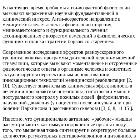
В настоящее время проблемы анти-возрастной физиологии
вызывают выраженный научный фундаментальный и
клинический интерес. Анти-возрастное направление в
медицине включает аспекты физиологии старения,
медикаментозоного и функционального лечения
ассоциированных с возрастом изменений в физиологических
функциях и поиска стратегий борьбы со старением.
Современное исследование эффектов равноускоренного
тренинга, включая программы длительной нервно-мышечной
стимуляции, которые вызывают моментальные и отсроченные
физиологические ответы в организме человека и животных,
актуализируется перспективным использованием
инновационных технологий медицинской реабилитации [2,
10]. Существует значительная клиническая эффективность в
лечении и профилактике остеопороза, гипотрофии мышц и
постурального контроля у пожилых людей, фибромиалгии,
нарушений движения (у пациентов после инсульта или при
болезни Паркинсона и рассеянного склероза) [3, 6, 8, 11-15 ].
Известно, что функционально активные, «рабочие» мышцы
рассматриваются как иммуноэндокринные органы ввиду
того, что мышечная ткань синтезирует и секретирует большое
количество регуляторных пептидов-миокинов и цитокинов, в