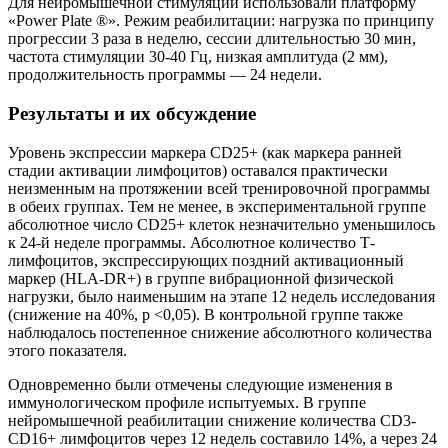
Для нейромышечной стимуляции использовали платформу
«Power Plate ®». Режим реабилитации: нагрузка по принципу
прогрессии 3 раза в неделю, сессии длительностью 30 мин,
частота стимуляции 30-40 Гц, низкая амплитуда (2 мм),
продолжительность программы — 24 недели.
Результаты и их обсуждение
Уровень экспрессии маркера CD25+ (как маркера ранней
стадии активации лимфоцитов) оставался практически
неизменным на протяжении всей тренировочной программы
в обеих группах. Тем не менее, в экспериментальной группе
абсолютное число CD25+ клеток незначительно уменьшилось
к 24-й неделе программы. Абсолютное количество Т-
лимфоцитов, экспрессирующих поздний активационный
маркер (HLA-DR+) в группе вибрационной физической
нагрузки, было наименьшим на этапе 12 недель исследования
(снижение на 40%, p <0,05). В контрольной группе также
наблюдалось постепенное снижение абсолютного количества
этого показателя.
Одновременно были отмечены следующие изменения в
иммунологическом профиле испытуемых. В группе
нейромышечной реабилитации снижение количества CD3-
CD16+ лимфоцитов через 12 недель составило 14%, а через 24