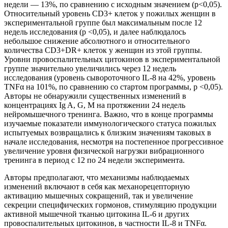
недели — 13%, по сравнению с исходным значением (р<0,05).
Относительный уровень CD3+ клеток у пожилых женщин в
экспериментальной группе был максимальным после 12
недель исследования (p <0,05), и далее наблюдалось
небольшое снижение абсолютного и относительного
количества CD3+DR+ клеток у женщин из этой группы.
Уровни провоспалительных цитокинов в экспериментальной
группе значительно увеличились через 12 недель
исследования (уровень сывороточного IL-8 на 42%, уровень
TNFα на 101%, по сравнению со стартом программы, p <0,05).
Авторы не обнаружили существенных изменений в
концентрациях Ig A, G, M на протяжении 24 недель
нейромышечного тренинга. Важно, что в конце программы
изучаемые показатели иммунологического статуса пожилых
испытуемых возвращались к близким значениям таковых в
начале исследования, несмотря на постепенное прогрессивное
увеличение уровня физической нагрузки вибрационного
тренинга в период с 12 по 24 недели эксперимента.
Авторы предполагают, что механизмы наблюдаемых
изменений включают в себя как механорецепторную
активацию мышечных сокращений, так и увеличение
секреции специфических гормонов, стимуляцию продукции
активной мышечной тканью цитокина IL-6 и других
провоспалительных цитокинов, в частности IL-8 и TNFα.