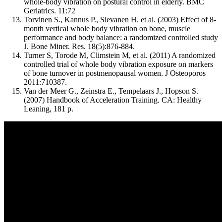
whole-body vibration on postural control in elderly. BMC
Geriatrics. 11:72
Torvinen S., Kannus P., Sievanen H. et al. (2003) Effect of 8-
month vertical whole body vibration on bone, muscle
performance and body balance: a randomized controlled study
J. Bone Miner. Res. 18(5):876-884.
Turner S, Torode M, Climstein M, et al. (2011) A randomized
controlled trial of whole body vibration exposure on markers
of bone turnover in postmenopausal women. J Osteoporos
2011:710387.
Van der Meer G., Zeinstra E., Tempelaars J., Hopson S.
(2007) Handbook of Acceleration Training. CA: Healthy
Leaning, 181 p.