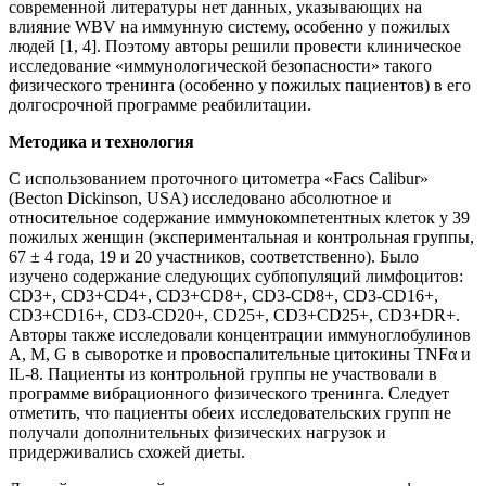
современной литературы нет данных, указывающих на
влияние WBV на иммунную систему, особенно у пожилых
людей [1, 4]. Поэтому авторы решили провести клиническое
исследование «иммунологической безопасности» такого
физического тренинга (особенно у пожилых пациентов) в его
долгосрочной программе реабилитации.
Методика и технология
С использованием проточного цитометра «Facs Calibur»
(Becton Dickinson, USA) исследовано абсолютное и
относительное содержание иммунокомпетентных клеток у 39
пожилых женщин (экспериментальная и контрольная группы,
67 ± 4 года, 19 и 20 участников, соответственно). Было
изучено содержание следующих субпопуляций лимфоцитов:
CD3+, CD3+CD4+, CD3+CD8+, CD3-CD8+, CD3-CD16+,
CD3+CD16+, CD3-CD20+, CD25+, CD3+CD25+, CD3+DR+.
Авторы также исследовали концентрации иммуноглобулинов
A, M, G в сыворотке и провоспалительные цитокины TNFα и
IL-8. Пациенты из контрольной группы не участвовали в
программе вибрационного физического тренинга. Следует
отметить, что пациенты обеих исследовательских групп не
получали дополнительных физических нагрузок и
придерживались схожей диеты.