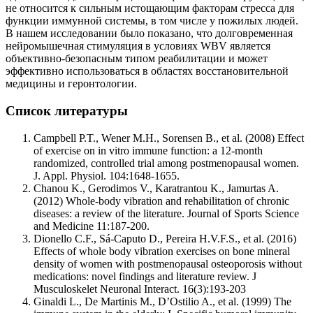
не относится к сильным истощающим факторам стресса для
функции иммунной системы, в том числе у пожилых людей.
В нашем исследовании было показано, что долговременная
нейромышечная стимуляция в условиях WBV является
объективно-безопасным типом реабилитации и может
эффективно использоваться в областях восстановительной
медицины и геронтологии.
Список литературы
Campbell P.T., Wener M.H., Sorensen B., et al. (2008) Effect
of exercise on in vitro immune function: a 12-month
randomized, controlled trial among postmenopausal women.
J. Appl. Physiol. 104:1648-1655.
Chanou K., Gerodimos V., Karatrantou K., Jamurtas A.
(2012) Whole-body vibration and rehabilitation of chronic
diseases: a review of the literature. Journal of Sports Science
and Medicine 11:187-200.
Dionello C.F., Sá-Caputo D., Pereira H.V.F.S., et al. (2016)
Effects of whole body vibration exercises on bone mineral
density of women with postmenopausal osteoporosis without
medications: novel findings and literature review. J
Musculoskelet Neuronal Interact. 16(3):193-203
Ginaldi L., De Martinis M., D’Ostilio A., et al. (1999) The