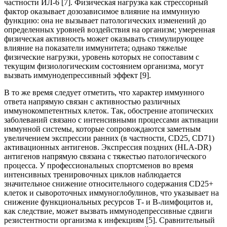
частности ИЛ-6 [7]. Физическая нагрузка как стрессорный
фактор оказывает дозозависимое влияние на иммунную
функцию: она не вызывает патологических изменений до
определенных уровней воздействия на организм; умеренная
физическая активность может оказывать стимулирующее
влияние на показатели иммунитета; однако тяжелые
физические нагрузки, уровень которых не сопоставим с
текущим физиологическим состоянием организма, могут
вызвать иммунодепрессивный эффект [9].
В то же время следует отметить, что характер иммунного
ответа напрямую связан с активностью различных
иммунокомпетентных клеток. Так, обострение атопических
заболеваний связано с интенсивными процессами активации
иммунной системы, которые сопровождаются заметным
увеличением экспрессии ранних (в частности, CD25, CD71)
активационных антигенов. Экспрессия поздних (HLA-DR)
антигенов напрямую связана с тяжестью патологического
процесса. У профессиональных спортсменов во время
интенсивных тренировочных циклов наблюдается
значительное снижение относительного содержания CD25+
клеток и сывороточных иммуноглобулинов, что указывает на
снижение функциональных ресурсов Т- и В-лимфоцитов и,
как следствие, может вызвать иммунодепрессивные сдвиги
резистентности организма к инфекциям [5]. Сравнительный