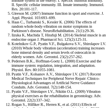
immune system in the elderly: I. Specific humoral immunity.
II. Specific cellular immunity. III. Innate immunity. Immunol.
Res. 20:101-117.
Gleeson M. (2007) Immune function in sport and exercise. J.
Appl. Physiol. 103:693–699.
Haas C., Turbanski S., Kessler K. (2006) The effects of
random whole-body-vibration on motor symptoms in
Parkinson’s disease. NeuroRehabilitation. 21(1):29-36.
Iizuka K, Machida T, Hirafuji M. (2014) Skeletal muscle is an
endocrine organ J. Pharmacol Sci. 125(2):125-31.
Kotelnikov G.P., Pyatin V.F., Bulgakova S.V., Shirolapov I.V.
(2010) Whole body vibration (acceleration) training increases
bone mineral density and serum levels of osteocalcin in
elderly women. Adv. Gerontol. 23(2):257-262.
Pedersen B.K., Hoffman-Goetz L. (2000) Exercise and the
immune system: regulation, integration, and adaptation.
Physiol. Rev. 80:1055-1081.
Pyatin V.F., Kolsanov A.V., Shirolapov I.V. (2017) Recent
Medical Techniques for Peripheral Nerve Repair: Clinico-
Physiological Advantages of Artificial Nerve Guidance
Conduits. Adv. Gerontol. 7(2):148-154.
Pyatin V.F., Shirolapov I.V., Nikitin O.L. (2009) Vibration
physical exercises as the rehabilitation in gerontology. Adv.
Gerontol. 22(2):337–342.
Rogan S., Hilfiker R., Herren K, et al. (2011) Effects of