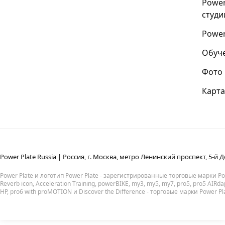
Power
студи
Power
Обуч
Фото
Карта
Power Plate Russia | Россия, г. Москва, метро Ленинский проспект, 5-й Д
Power Plate и логотип Power Plate - зарегистрированные торговые марки Powe
Reverb icon, Acceleration Training, powerBIKE, my3, my5, my7, pro5, pro5 AIRda
HP, pro6 with proMOTION и Discover the Difference - торговые марки Power Pl