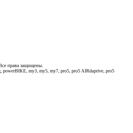
6 Все права защищены.
ng, powerBIKE, my3, my5, my7, pro5, pro5 AIRdaprive, pro5