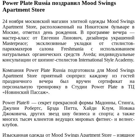
Power Plate Russia поздравил Mood Swings
Apartment Store
24 ноября московский магазин элитной одежды Mood Swings
Apartment Store, расположенный на Никитском бульваре в
Москве, отметил день рождения. В программе вечера —
мастер-класс от Евгении Линович, дизайнера украшений
Masterpeace; эксклюзивные укладки от стилистов-
парикмахеров салона Freshmania c использованием
натуральных органических средств Aveda; индивидуальные
консультации от шопинг-стилистов International Style Academy.
Компания Power Plate Russia подготовила для Mood Swings
Apartment Store приятный сюрприз: каждому из гостей
праздничного вечера был вручен сертификат на
персональную тренировку в Студии Power Plate в ТЦ
«Новинский Пассаж».
Power Plate® — секрет прекрасной формы Мадонны, Стинга,
Джулии Робертс, Брэда Питта, Хайди Клум, Новака
Джоковича, других звезд шоу бизнеса и спорта; а также
многих тысяч клиентов ведущих мировых фитнес- и велнес-
клубов.
Изысканная одежда от Mood Swings Apartment Store – изящное