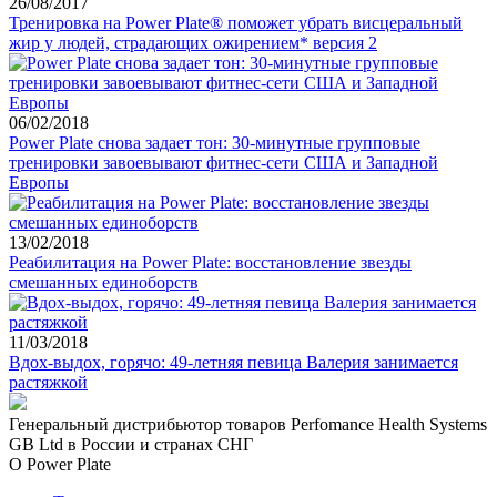
26/08/2017
Тренировка на Power Plate® поможет убрать висцеральный
жир у людей, страдающих ожирением* версия 2
06/02/2018
Power Plate снова задает тон: 30-минутные групповые
тренировки завоевывают фитнес-сети США и Западной
Европы
13/02/2018
Реабилитация на Power Plate: восстановление звезды
смешанных единоборств
11/03/2018
Вдох-выдох, горячо: 49-летняя певица Валерия занимается
растяжкой
Генеральный дистрибьютор товаров Perfomance Health Systems
GB Ltd в России и странах СНГ
О Power Plate