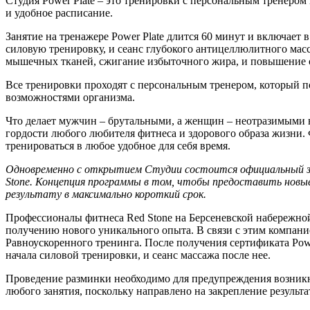
Студия Power Plate – это тренировки с персональным тренеро
и удобное расписание.
Занятие на тренажере Power Plate длится 60 минут и включает
силовую тренировку, и сеанс глубокого антицеллюлитного мас
мышечных тканей, сжигание избыточного жира, и повышение о
Все тренировки проходят с персональным тренером, который п
возможностями организма.
Что делает мужчин – брутальными, а женщин – неотразимыми в 
гордости любого любителя фитнеса и здорового образа жизни
тренироваться в любое удобное для себя время.
Одновременно с открытием Студии состоится официальный зап
Stone. Концепция программы в том, чтобы предоставить новы
результату в максимально короткий срок.
Профессионалы фитнеса Red Stone на Берсеневской набережной 
получению нового уникального опыта. В связи с этим компание
Равноускоренного тренинга. После получения сертификата Powe
начала силовой тренировки, и сеанс массажа после нее.
Проведение разминки необходимо для предупреждения возникн
любого занятия, поскольку направлено на закрепление результат