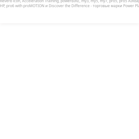
Reverb icon, Acceleration Training, powerBIKE, my3, my5, my7, pro5, pro5 AIRda
HP, pro6 with proMOTION и Discover the Difference - торговые марки Power Pl