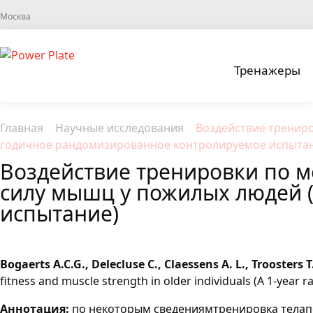
Москва
Тренажеры
Главная
-
Научные исследования
-
Воздействие трениро
годичное рандомизированное контролируемое испыта
Воздействие тренировки по м
силу мышц у пожилых людей 
испытание)
Bogaerts A.C.G., Delecluse C., Claessens A. L., Troosters 
fitness and muscle strength in older individuals (A 1-year r
Аннотация:
по некоторым сведениямтренировка телапо