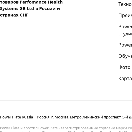
товаров Perfomance Health
Техно
Systems GB Ltd в России и
странах СНГ
Преи
Power
студи
Power
Обуч
Фото
Карта
Power Plate Russia | Россия, г. Москва, метро Ленинский проспект, 5-й Д
Power Plate и логотип Power Plate - зарегистрированные торговые марки Powe