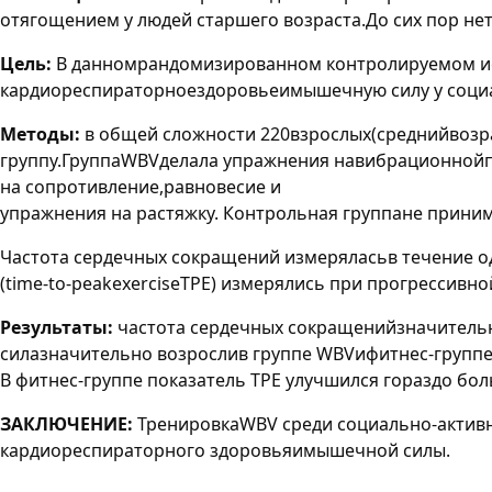
отягощением у людей старшего возраста.До сих пор н
Цель:
В данномрандомизированном контролируемом ис
кардиореспираторноездоровьеимышечную силу у социал
Методы:
в общей сложности 220взрослых(среднийвозра
группу.ГруппаWBVделала упражнения навибрационнойпл
на сопротивление,равновесие и
упражнения на растяжку. Контрольная группане приним
Частота сердечных сокращений измеряласьв течение од
(time-to-peakexerciseTPE) измерялись при прогресси
Результаты:
частота сердечных сокращенийзначитель
силазначительно возрослив группе WBVифитнес-группе
В фитнес-группе показатель TPE улучшился гораздо бо
ЗАКЛЮЧЕНИЕ:
ТренировкаWBV среди социально-активн
кардиореспираторного здоровьяимышечной силы.