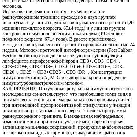
его роли как стрессорного фактора для организма пожилого
человека.
Исследование реакций системы иммунитета при
равноускоренном тренинге проведено в двух группах
испытуемых: у лиц из группы равноускоренного тренинга (20
женщин пожилого возраста, 65±4 года) и у лиц из группы
контроля по иммунологическим показателям (19 женщин
пожилого возраста, 67±4 года). В работе применялась
методика равноускоренного тренинга продолжительностью 24
недели. Методом проточной цитофлюориметрии (FacsCalibur,
BectonDickinson) исследованы следующие субпопуляции
лимфоцитов периферической крови:CD3+, CD3+CD4+,
CD3+CD8+, CD3-CD8+, CD3-CD16+, CD3+CD16+, CD3-
CD20+, CD25+, CD3+CD25+, CD3+DR+. Концентрацию
иммуноглобулинов A, M, G в сыворотке крови определяли
иммунотурбодиметрическим методом.
ЗАКЛЮЧЕНИЕ: Полученные результаты иммунологического
исследования свидетельствуют, что наибольшие изменения в
показателях клеточных и гуморальных факторов иммунитета
при интенсивной проприоцептивной стимуляции у женщин
пожилого возраста отмечались через 12 недель программы
равноускоренного тренинга. В механизмах наблюдаемых
изменений могли принимать участие механорецепторная
активация мышечных сокращений, продукция анаболических
и глюкокортикоидных гормонов, стимуляция выработки в