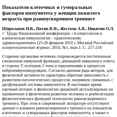
Показатели клеточных и гуморальных
факторов иммунитета у женщин пожилого
возраста при равноускоренном тренинге
Ш
иролапов И.В., Пятин В.Ф., Жестков А.В., Никитин О.Л.
// Труды Национальной конференции «Аллергология и
клиническая иммунология – практическому
здравоохранению
»
(25-26 февраля 2010 г.,Москва
)
Российский
аллергологический журнал
, 2010, №1, вып.1. С. 217-218
Старение организма человека сопровождается постепенным
снижением иммунной функции, девиацией иммунного ответа
в сторону Т-хелперов 2 типа и нарушениями в процессах
нейроиммуномодуляции. Согласно данным ряда авторов, для
физической активности характерна обратная зависимость с
развитием патологических процессов, напрямую связанных с
дисфункцией системы иммунитета. В настоящее время
научный интерес в физиологии движений актуализирован на
применении в физическом развитии человека и реабилитации
физиологических функций технологии равноускоренного
тренинга. При этом в современной литературе отсутствуют
данные о влиянии равноускоренного тренинга на показатели
клеточных и гуморальных факторов иммунитета, а также о