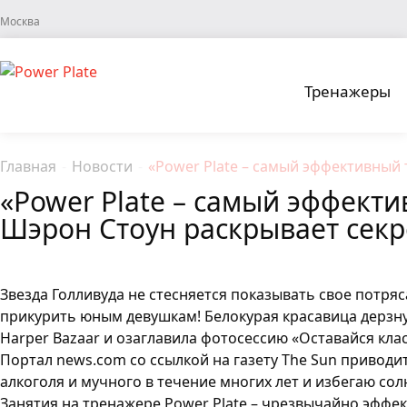
Москва
Тренажеры
Главная
-
Новости
-
«Power Plate – самый эффективный
«Power Plate – самый эффект
Шэрон Стоун раскрывает секр
Звезда Голливуда не стесняется показывать свое потря
прикурить юным девушкам! Белокурая красавица дерзн
Harper Bazaar и озаглавила фотосессию «Оставайся кла
Портал news.com со ссылкой на газету The Sun привод
алкоголя и мучного в течение многих лет и избегаю сол
Занятия на тренажере Power Plate – чрезвычайно эффе