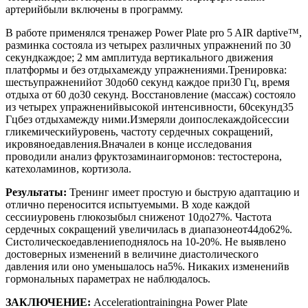
артерийбыли включены в программу.
В работе применялся тренажер Power Plate pro 5 AIR daptive™,
разминка состояла из четырех различных упражнений по 30
секундкаждое; 2 мм амплитуда вертикального движения
платформы и без отдыхамежду упражнениями.Тренировка:
шестьупражненийот 30до60 секунд каждое при30 Гц, время
отдыха от 60 до30 секунд. Восстановление (массаж) состояло
из четырех упражненийвысокой интенсивности, 60секунд35
Гцбез отдыхамежду ними.Измеряли доипослекаждойсессии
гликемическийуровень, частоту сердечных сокращений,
икровяноедавления.Вначалеи в конце исследования
проводили анализ фруктозаминаигормонов: тестостерона,
катехоламинов, кортизола.
Результаты:
Тренинг имеет простую и быструю адаптацию и
отлично переносится испытуемыми. В ходе каждой
сессииуровень глюкозыбыл сниженот 10до27%. Частота
сердечных сокращений увеличилась в диапазонеот44до62%.
Систолическоедавлениеподнялось на 10-20%. Не выявлено
достоверных изменений в величине диастолического
давления или оно уменьшалось на5%. Никаких измененийв
гормональных параметрах не наблюдалось.
ЗАКЛЮЧЕНИЕ:
Accelerationtrainingна Power Plate