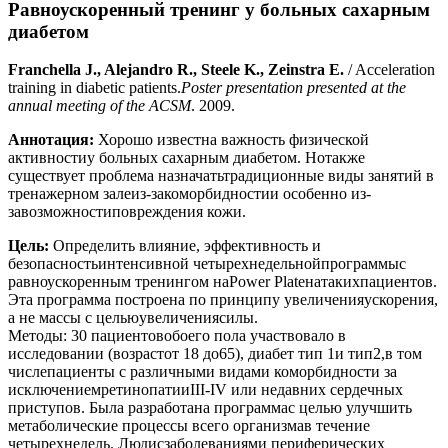
Равноускоренный тренинг у больных сахарным
диабетом
Franchella J., Alejandro R., Steele K., Zeinstra E.
/ Acceleration
training in diabetic patients.
Poster presentation presented at the
annual meeting of the ACSM
. 2009.
Аннотация:
Хорошо известна важность физической
активностиу больных сахарным диабетом. Нотакже
существует проблема назначатьтрадиционные виды занятий в
тренажерном залеиз-закоморбидностии особенно из-
завозможностиповреждения кожи.
Цель:
Определить влияние, эффективность и
безопасностьинтенсивной четырехнедельнойпрограммыс
равноускоренным тренингом наPower Plateнатакихпациентов.
Эта программа построена по принципу увеличенияускорения,
а не массы с цельюувеличениясилы.
Методы: 30 пациентовобоего пола участвовало в
исследовании (возрастот 18 до65), диабет тип 1и тип2,в том
числепациенты с различными видами коморбидности за
исключениемретинопатииIII-IV или недавних сердечных
приступов. Была разработана программас целью улучшить
метаболические процессы всего организмав течение
четырехнедель. Людисзаболеваниями периферических