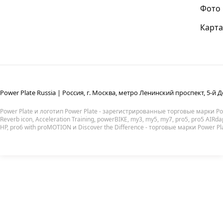
Фото
Карта
Power Plate Russia | Россия, г. Москва, метро Ленинский проспект, 5-й Д
Power Plate и логотип Power Plate - зарегистрированные торговые марки Powe
Reverb icon, Acceleration Training, powerBIKE, my3, my5, my7, pro5, pro5 AIRda
HP, pro6 with proMOTION и Discover the Difference - торговые марки Power Pl