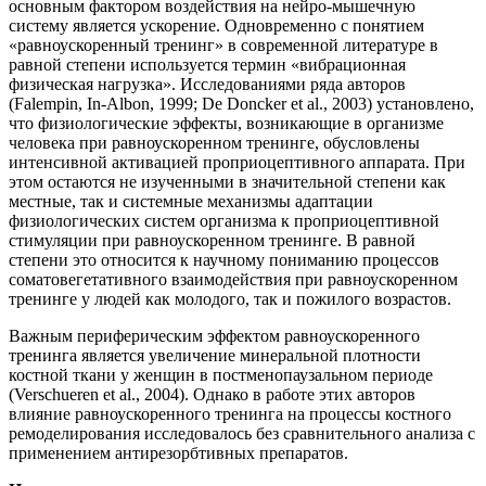
основным фактором воздействия на нейро-мышечную
систему является ускорение. Одновременно с понятием
«равноускоренный тренинг» в современной литературе в
равной степени используется термин «вибрационная
физическая нагрузка». Исследованиями ряда авторов
(Falempin, In-Albon, 1999; De Doncker et al., 2003) установлено,
что физиологические эффекты, возникающие в организме
человека при равноускоренном тренинге, обусловлены
интенсивной активацией проприоцептивного аппарата. При
этом остаются не изученными в значительной степени как
местные, так и системные механизмы адаптации
физиологических систем организма к проприоцептивной
стимуляции при равноускоренном тренинге. В равной
степени это относится к научному пониманию процессов
соматовегетативного взаимодействия при равноускоренном
тренинге у людей как молодого, так и пожилого возрастов.
Важным периферическим эффектом равноускоренного
тренинга является увеличение минеральной плотности
костной ткани у женщин в постменопаузальном периоде
(Verschueren et al., 2004). Однако в работе этих авторов
влияние равноускоренного тренинга на процессы костного
ремоделирования исследовалось без сравнительного анализа с
применением антирезорбтивных препаратов.