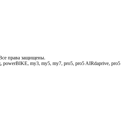
6 Все права защищены.
ng, powerBIKE, my3, my5, my7, pro5, pro5 AIRdaprive, pro5