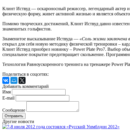
Клинт Иствуд — оскароносный режиссер, легендарный актер и с
физическую форму, живет активной жизнью и является объекто
Помимо творческих достижений, Клинт Иствуд давно известен с
знаменитых гольфистов.
Знаменитое высказывание Иствуда —
«Соль жизни заключена в
открыл для себя новую методику физической тренировки – карди
Клинт Иствуд приобрел новинку – Power Plate Pro7. Выбор об
специальное покрытие предотвращает скольжение. Программно
Технология Равноускоренного тренинга на тренажере Power Pla
Поделиться в соцсетях:
Добавить комментарий
Имя
E-mail
Сообщение
Другие новости