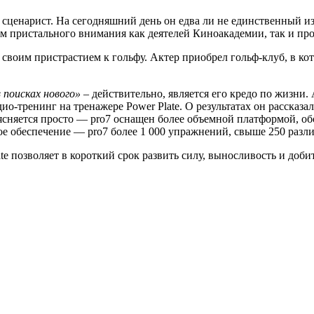
ценарист. На сегодняшний день он едва ли не единственный из 
м пристального внимания как деятелей Киноакадемии, так и пр
воим пристрастием к гольфу. Актер приобрел гольф-клуб, в кот
 поисках нового»
– действительно, является его кредо по жизни.
о-тренинг на тренажере Power Plate. О результатах он рассказал
ъясняется просто — pro7 оснащен более объемной платформой, о
е обеспечение — pro7 более 1 000 упражнений, свыше 250 раз
te позволяет в короткий срок развить силу, выносливость и доб