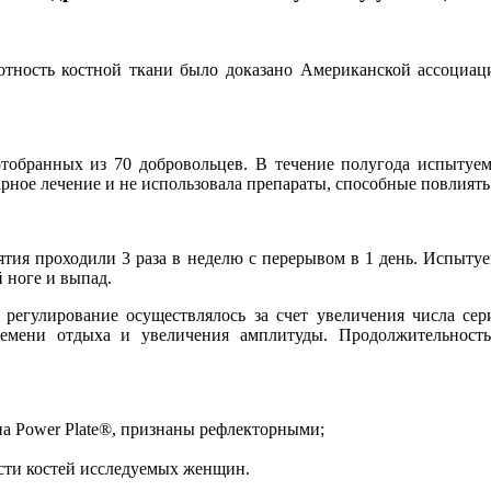
тность костной ткани было доказано Американской ассоциац
отобранных из 70 добровольцев. В течение полугода испытуе
онарное лечение и не использовала препараты, способные повлия
нятия проходили 3 раза в неделю с перерывом в 1 день. Испыт
 ноге и выпад.
е регулирование осуществлялось за счет увеличения числа с
ремени отдыха и увеличения амплитуды. Продолжительность
а Power Plate®, признаны рефлекторными;
сти костей исследуемых женщин.