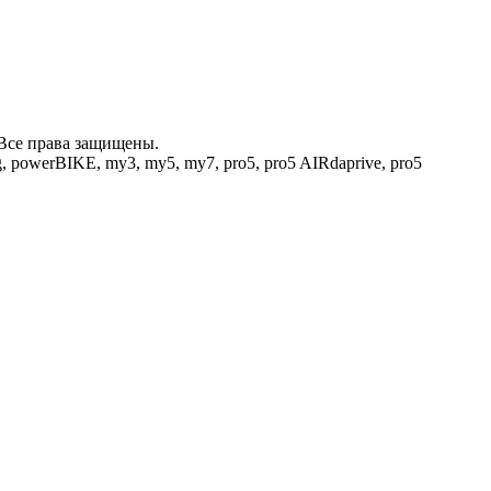
6 Все права защищены.
ng, powerBIKE, my3, my5, my7, pro5, pro5 AIRdaprive, pro5