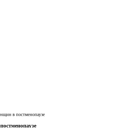
енщин в постменопаузе
 постменопаузе