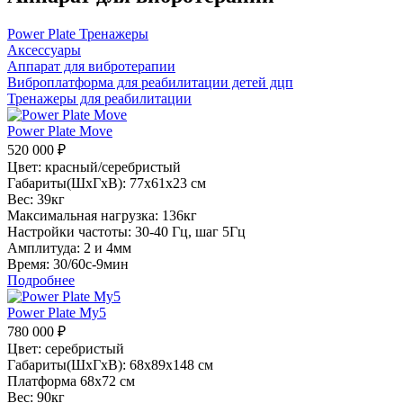
Power Plate Тренажеры
Аксессуары
Аппарат для вибротерапии
Виброплатформа для реабилитации детей дцп
Тренажеры для реабилитации
Power Plate Move
520 000
₽
Цвет: красный/серебристый
Габариты(ШхГхВ): 77х61х23 см
Вес: 39кг
Максимальная нагрузка: 136кг
Настройки частоты: 30-40 Гц, шаг 5Гц
Амплитуда: 2 и 4мм
Время: 30/60с-9мин
Подробнее
Power Plate My5
780 000
₽
Цвет: серебристый
Габариты(ШхГхВ): 68х89х148 см
Платформа 68х72 см
Вес: 90кг