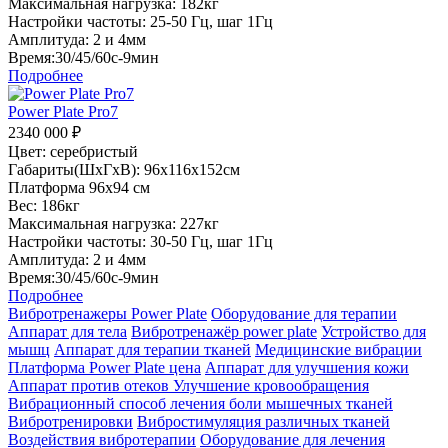
Максимальная нагрузка: 182кг
Настройки частоты: 25-50 Гц, шаг 1Гц
Амплитуда: 2 и 4мм
Время:30/45/60с-9мин
Подробнее
Power Plate Pro7
2340 000
₽
Цвет: серебристый
Габариты(ШхГхВ): 96х116х152см
Платформа 96х94 см
Вес: 186кг
Максимальная нагрузка: 227кг
Настройки частоты: 30-50 Гц, шаг 1Гц
Амплитуда: 2 и 4мм
Время:30/45/60с-9мин
Подробнее
Вибротренажеры Power Plate
Оборудование для терапии
Аппарат для тела
Вибротренажёр power plate
Устройство для
мышц
Аппарат для терапии тканей
Медицинские вибрации
Платформа Power Plate цена
Аппарат для улучшения кожи
Аппарат против отеков
Улучшение кровообращения
Вибрационный способ лечения боли мышечных тканей
Вибротренировки
Вибростимуляция различных тканей
Воздействия вибротерапии
Оборудование для лечения